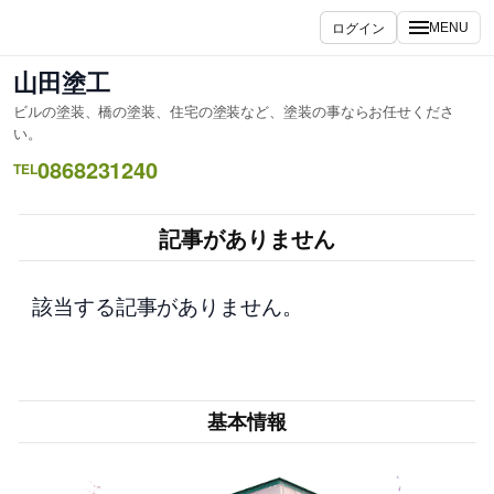
内
ログイン
MENU
容
を
山田塗工
ス
ビルの塗装、橋の塗装、住宅の塗装など、塗装の事ならお任せくださ
キ
い。
ッ
0868231240
TEL
プ
記事がありません
該当する記事がありません。
基本情報