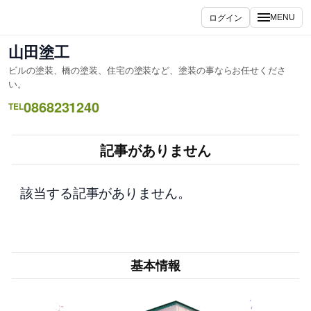
内
ログイン
MENU
容
を
山田塗工
ス
ビルの塗装、橋の塗装、住宅の塗装など、塗装の事ならお任せくださ
キ
い。
ッ
0868231240
TEL
プ
記事がありません
該当する記事がありません。
基本情報