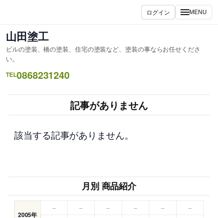
内
ログイン
MENU
容
を
山田塗工
ス
ビルの塗装、橋の塗装、住宅の塗装など、塗装の事ならお任せくださ
キ
い。
ッ
0868231240
TEL
プ
記事がありません
該当する記事がありません。
月別 商品紹介
–
–
–
–
–
–
2005年