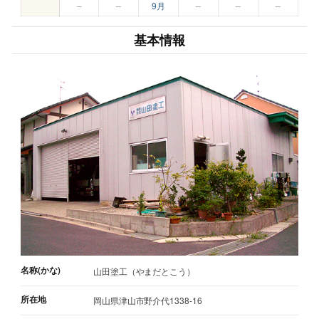
–
–
9月
–
–
–
基本情報
名称(かな)
山田塗工（やまだとこう）
所在地
岡山県津山市野介代1338-16