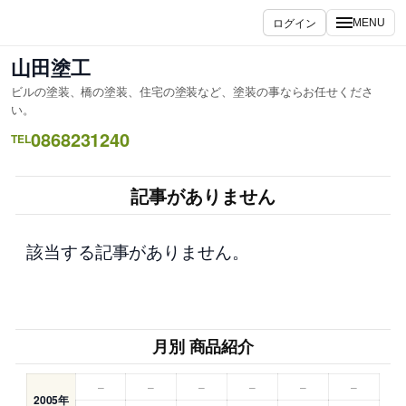
内
ログイン
MENU
容
を
山田塗工
ス
ビルの塗装、橋の塗装、住宅の塗装など、塗装の事ならお任せくださ
キ
い。
ッ
0868231240
TEL
プ
記事がありません
該当する記事がありません。
月別 商品紹介
–
–
–
–
–
–
2005年