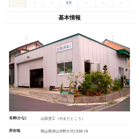
–
–
9月
–
–
–
基本情報
名称(かな)
山田塗工（やまだとこう）
所在地
岡山県津山市野介代1338-16