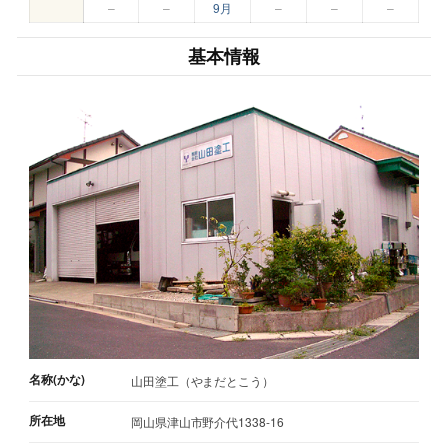
–
–
9月
–
–
–
基本情報
名称(かな)
山田塗工（やまだとこう）
所在地
岡山県津山市野介代1338-16