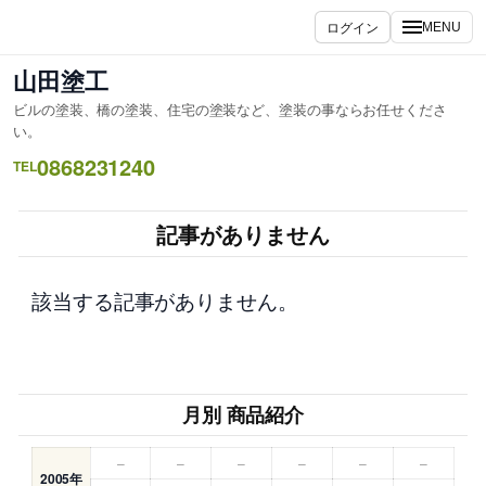
内
ログイン
MENU
容
を
山田塗工
ス
ビルの塗装、橋の塗装、住宅の塗装など、塗装の事ならお任せくださ
キ
い。
ッ
0868231240
TEL
プ
記事がありません
該当する記事がありません。
月別 商品紹介
–
–
–
–
–
–
2005年