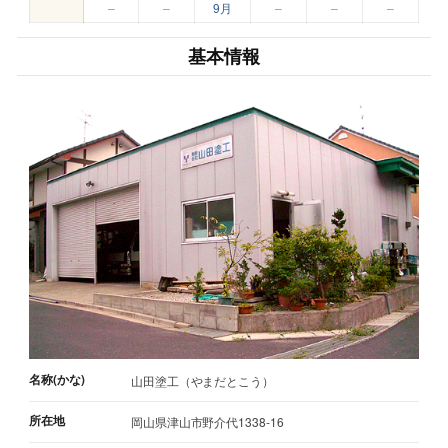
–
–
9月
–
–
–
基本情報
名称(かな)
山田塗工（やまだとこう）
所在地
岡山県津山市野介代1338-16