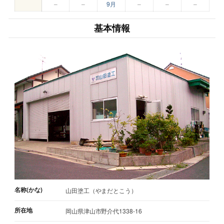
–
–
9月
–
–
–
基本情報
名称(かな)
山田塗工（やまだとこう）
所在地
岡山県津山市野介代1338-16