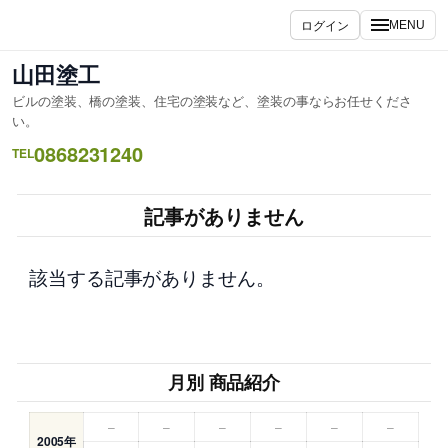
内
ログイン
MENU
容
を
山田塗工
ス
ビルの塗装、橋の塗装、住宅の塗装など、塗装の事ならお任せくださ
キ
い。
ッ
0868231240
TEL
プ
記事がありません
該当する記事がありません。
月別 商品紹介
–
–
–
–
–
–
2005年