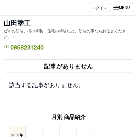
内
ログイン
MENU
容
を
山田塗工
ス
ビルの塗装、橋の塗装、住宅の塗装など、塗装の事ならお任せくださ
キ
い。
ッ
0868231240
TEL
プ
記事がありません
該当する記事がありません。
月別 商品紹介
–
–
–
–
–
–
2005年