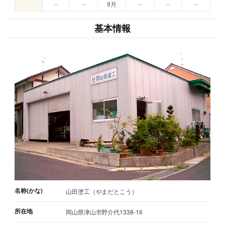
–
–
9月
–
–
–
基本情報
名称(かな)
山田塗工（やまだとこう）
所在地
岡山県津山市野介代1338-16