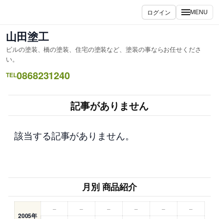
内
ログイン
MENU
容
を
山田塗工
ス
ビルの塗装、橋の塗装、住宅の塗装など、塗装の事ならお任せくださ
キ
い。
ッ
0868231240
TEL
プ
記事がありません
該当する記事がありません。
月別 商品紹介
–
–
–
–
–
–
2005年