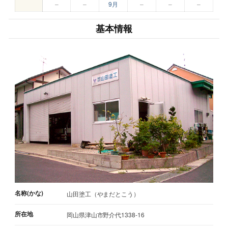
–
–
9月
–
–
–
基本情報
名称(かな)
山田塗工（やまだとこう）
所在地
岡山県津山市野介代1338-16