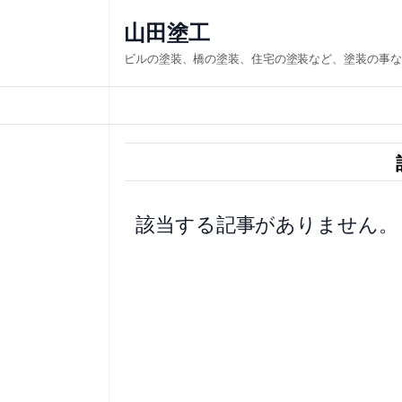
内
山田塗工
容
ビルの塗装、橋の塗装、住宅の塗装など、塗装の事な
を
ス
キ
ッ
プ
該当する記事がありません。