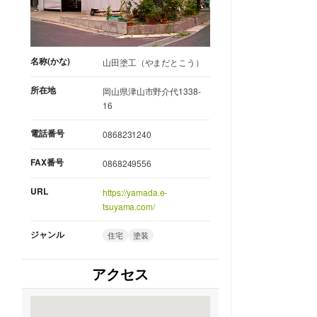
名称(かな)
山田塗工（やまだとこう）
所在地
岡山県津山市野介代1338-
16
電話番号
0868231240
FAX番号
0868249556
URL
https://yamada.e-
tsuyama.com/
ジャンル
住宅
塗装
アクセス