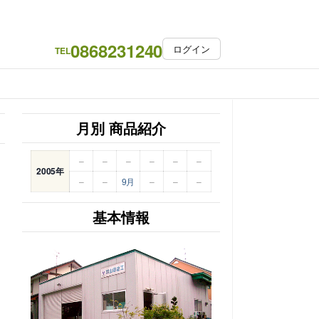
0868231240
ログイン
TEL
月別 商品紹介
–
–
–
–
–
–
2005年
–
–
9月
–
–
–
基本情報