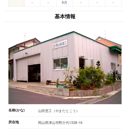
–
–
9月
–
–
–
基本情報
名称(かな)
山田塗工（やまだとこう）
所在地
岡山県津山市野介代1338-16