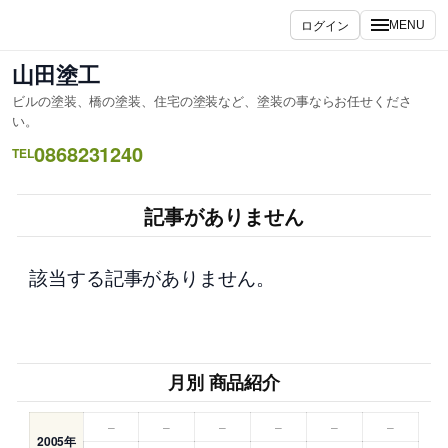
内
ログイン
MENU
容
を
山田塗工
ス
ビルの塗装、橋の塗装、住宅の塗装など、塗装の事ならお任せくださ
キ
い。
ッ
0868231240
TEL
プ
記事がありません
該当する記事がありません。
月別 商品紹介
–
–
–
–
–
–
2005年