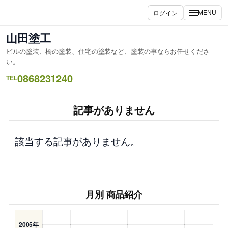
内
ログイン
MENU
容
を
山田塗工
ス
ビルの塗装、橋の塗装、住宅の塗装など、塗装の事ならお任せくださ
キ
い。
ッ
0868231240
TEL
プ
記事がありません
該当する記事がありません。
月別 商品紹介
–
–
–
–
–
–
2005年