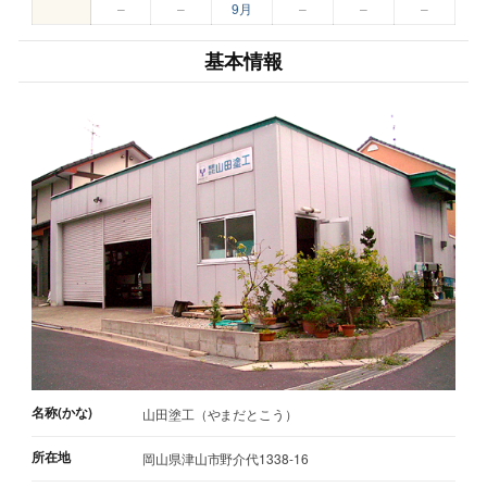
–
–
9月
–
–
–
基本情報
名称(かな)
山田塗工（やまだとこう）
所在地
岡山県津山市野介代1338-16