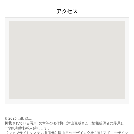
アクセス
© 2026 山田塗工
掲載されている写真･文章等の著作権は津山瓦版または情報提供者に帰属し、
一切の無断転載を禁じます。
【ウェブサイトシステム提供元】岡山県のデザイン会社 ( 有 ) アド・デザイン