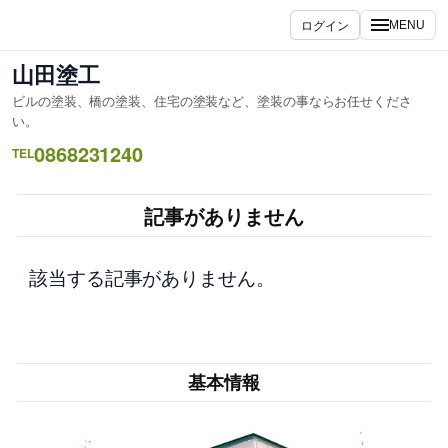
内
ログイン
MENU
容
を
山田塗工
ス
ビルの塗装、橋の塗装、住宅の塗装など、塗装の事ならお任せくださ
キ
い。
ッ
0868231240
TEL
プ
記事がありません
該当する記事がありません。
基本情報