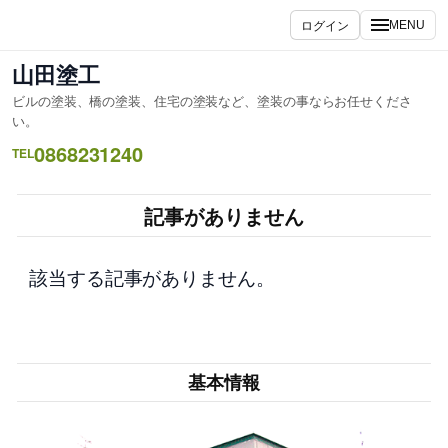
内
ログイン
MENU
容
を
山田塗工
ス
ビルの塗装、橋の塗装、住宅の塗装など、塗装の事ならお任せくださ
キ
い。
ッ
0868231240
TEL
プ
記事がありません
該当する記事がありません。
基本情報