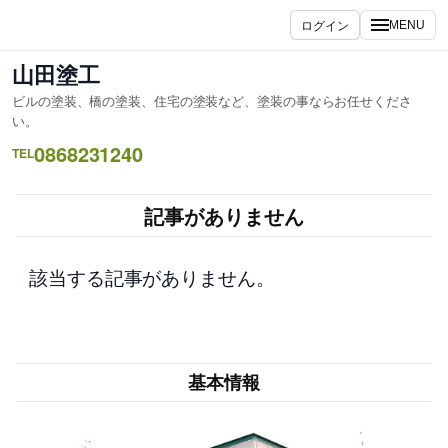
内
ログイン
MENU
容
を
山田塗工
ス
ビルの塗装、橋の塗装、住宅の塗装など、塗装の事ならお任せくださ
キ
い。
ッ
0868231240
TEL
プ
記事がありません
該当する記事がありません。
基本情報