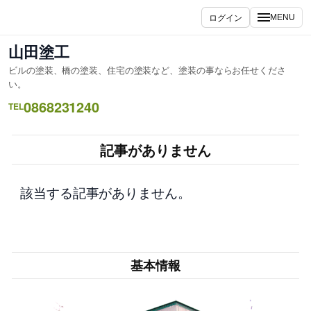
内
ログイン
MENU
容
を
山田塗工
ス
ビルの塗装、橋の塗装、住宅の塗装など、塗装の事ならお任せくださ
キ
い。
ッ
0868231240
TEL
プ
記事がありません
該当する記事がありません。
基本情報