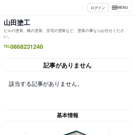
内
ログイン
MENU
容
を
山田塗工
ス
ビルの塗装、橋の塗装、住宅の塗装など、塗装の事ならお任せくださ
キ
い。
ッ
0868231240
TEL
プ
記事がありません
該当する記事がありません。
基本情報