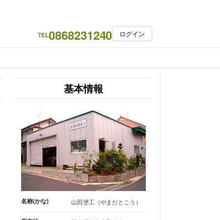
0868231240
ログイン
TEL
基本情報
名称(かな)
山田塗工（やまだとこう）