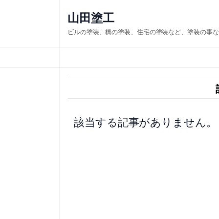
内
山田塗工
容
ビルの塗装、橋の塗装、住宅の塗装など、塗装の事な
を
ス
キ
ッ
プ
該当する記事がありません。