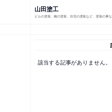
内
山田塗工
容
ビルの塗装、橋の塗装、住宅の塗装など、塗装の事な
を
ス
キ
ッ
プ
該当する記事がありません。