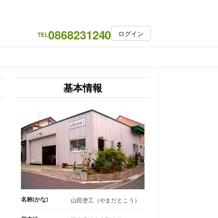
0868231240
ログイン
TEL
基本情報
名称(かな)
山田塗工（やまだとこう）